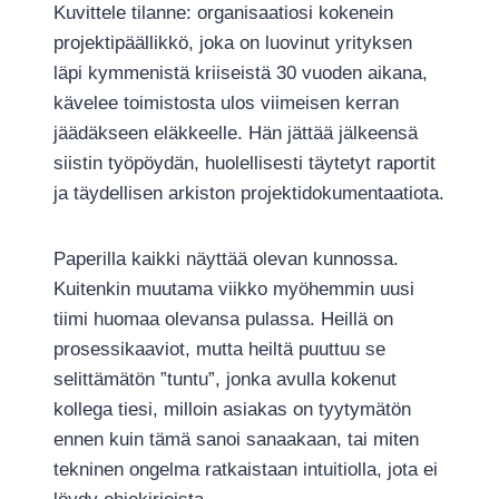
Kuvittele tilanne: organisaatiosi kokenein
projektipäällikkö, joka on luovinut yrityksen
läpi kymmenistä kriiseistä 30 vuoden aikana,
kävelee toimistosta ulos viimeisen kerran
jäädäkseen eläkkeelle. Hän jättää jälkeensä
siistin työpöydän, huolellisesti täytetyt raportit
ja täydellisen arkiston projektidokumentaatiota.
Paperilla kaikki näyttää olevan kunnossa.
Kuitenkin muutama viikko myöhemmin uusi
tiimi huomaa olevansa pulassa. Heillä on
prosessikaaviot, mutta heiltä puuttuu se
selittämätön ”tuntu”, jonka avulla kokenut
kollega tiesi, milloin asiakas on tyytymätön
ennen kuin tämä sanoi sanaakaan, tai miten
tekninen ongelma ratkaistaan intuitiolla, jota ei