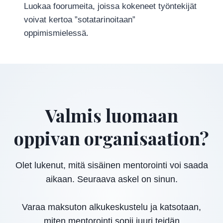
Luokaa foorumeita, joissa kokeneet työntekijät
voivat kertoa ”sotatarinoitaan”
oppimismielessä.
Valmis luomaan
oppivan organisaation?
Olet lukenut, mitä sisäinen mentorointi voi saada
aikaan. Seuraava askel on sinun.
Varaa maksuton alkukeskustelu ja katsotaan,
miten mentorointi sopii juuri teidän