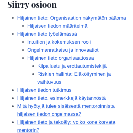
Siirry osioon
Hiljainen tieto: Organisaation näkymätön pääoma
Hiljaisen tiedon määritelmä
Hiljainen tieto työelämässä
Intuition ja kokemuksen rooli
Ongelmanratkaisu ja innovaatiot
Hiljainen tieto organisaatiossa
Kilpailuetu ja erottautumistekijä
Riskien hallinta: Eläköityminen ja
vaihtuvuus
Hiljaisen tiedon tutkimus
Hiljainen tieto, esimerkkejä käytännöstä
Mitä hyötyjä tulee sisäisestä mentoroinnista
hiljaisen tiedon ongelmassa?
Hiljainen tieto ja tekoäly: voiko kone korvata
mentorin?