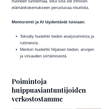
huoneen tunnelmaa, eikä sillä ole ihmisen
elämänkokemukseen perustuvaa intuitiota.
Mentorointi ja AI täydentävät toisiaan:
Tekoäly huolehtii tiedon analysoinnista ja
rutiineista.
Mentori huolehtii hiljaisen tiedon, arvojen
ja viisauden siirtämisestä.
Poimintoja
huippuasiantuntijoiden
verkostostamme