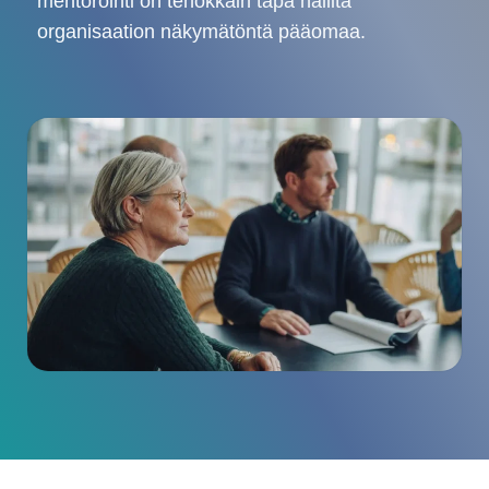
mentorointi on tehokkain tapa hallita
organisaation näkymätöntä pääomaa.