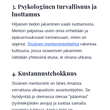
3. Psykologinen turvallisuus ja
luottamus
Hiljaisen tiedon jakaminen vaatii luottamusta.
Mentori paljastaa usein omia virheitään ja
epävarmuuksiaan kertoessaan, miten on
oppinut.
Sisäinen mentorointiohjelma
rakentaa
kulttuuria, jossa osaamisen jakaminen
nähdään yhteisenä etuna, ei omana uhkana.
4. Kustannustehokkuus
Sisäinen mentorointi on lähes ilmaista
verrattuna ulkopuolisiin asiantuntijoihin. Se
hyödyntää jo olemassa olevaa ”pääomaa”
(työntekijöiden aivoja) ja tuottaa samalla
parempia tuloksia, koska tieto on