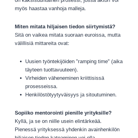
on kaksisuuntainen prosessi, jossa aktori voi
myös haastaa vanhoja malleja.
Miten mitata hiljaisen tiedon siirtymistä?
Sitä on vaikea mitata suoraan euroissa, mutta
välillisiä mittareita ovat:
Uusien työntekijöiden ”ramping time” (aika
täyteen tuottavuuteen).
Virheiden väheneminen kriittisissä
prosesseissa.
Henkilöstötyytyväisyys ja sitoutuminen.
Sopiiko mentorointi pienille yrityksille?
Kyllä, ja se on niille usein elintärkeää.
Pienessä yrityksessä yhdenkin avainhenkilön
hiljaisen tiedon katoaminen voi olla