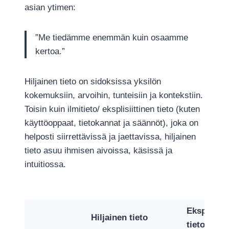
asian ytimen:
”Me tiedämme enemmän kuin osaamme
kertoa.”
Hiljainen tieto on sidoksissa yksilön
kokemuksiin, arvoihin, tunteisiin ja kontekstiin.
Toisin kuin ilmitieto/ eksplisiittinen tieto (kuten
käyttöoppaat, tietokannat ja säännöt), joka on
helposti siirrettävissä ja jaettavissa, hiljainen
tieto asuu ihmisen aivoissa, käsissä ja
intuitiossa.
Eksplisiit
Hiljainen tieto
tieto