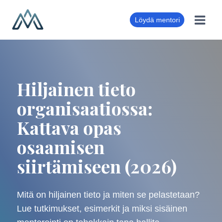
Siirry
sisältöön
Löydä mentori
Hiljainen tieto
organisaatiossa:
Kattava opas
osaamisen
siirtämiseen (2026)
Mitä on hiljainen tieto ja miten se pelastetaan?
Lue tutkimukset, esimerkit ja miksi sisäinen