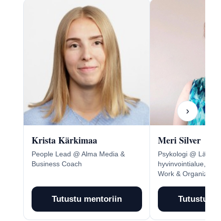
›
Krista Kärkimaa
Meri Silver
People Lead @ Alma Media &
Psykologi @ Länsi
Business Coach
hyvinvointialue, Cer
Work & Organizatio
Tutustu mentoriin
Tutustu me