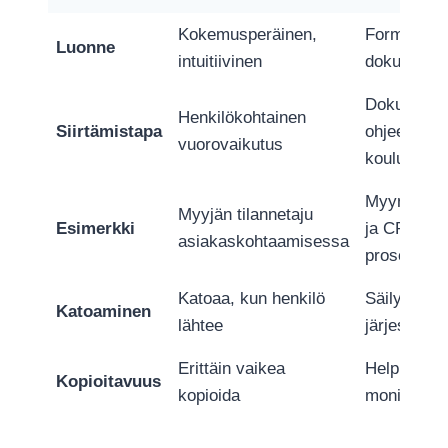
Kokemusperäinen,
Formaali,
Luonne
intuitiivinen
dokumento
Dokumentit
Henkilökohtainen
Siirtämistapa
ohjeet,
vuorovaikutus
koulutus
Myyntiohje
Myyjän tilannetaju
Esimerkki
ja CRM-
asiakaskohtaamisessa
prosessi
Katoaa, kun henkilö
Säilyy
Katoaminen
lähtee
järjestelmi
Erittäin vaikea
Helppo
Kopioitavuus
kopioida
monistaa