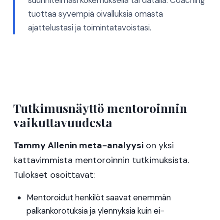
suunnitelmasi kokemuksella tai datalla. Coaching
tuottaa syvempiä oivalluksia omasta
ajattelustasi ja toimintatavoistasi.
Tutkimusnäyttö mentoroinnin
vaikuttavuudesta
Tammy Allenin meta-analyysi
on yksi
kattavimmista mentoroinnin tutkimuksista.
Tulokset osoittavat:
Mentoroidut henkilöt saavat enemmän
palkankorotuksia ja ylennyksiä kuin ei-