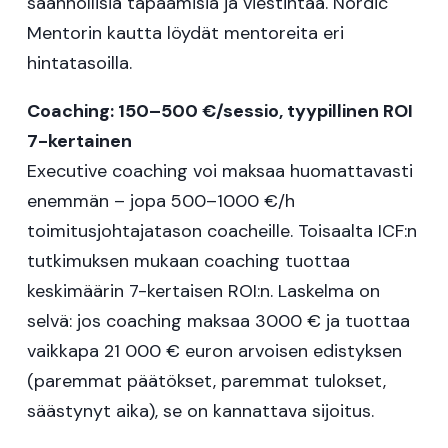
säännöllisiä tapaamisia ja viestintää. Nordic
Mentorin kautta löydät mentoreita eri
hintatasoilla.
Coaching: 150–500 €/sessio, tyypillinen ROI
7-kertainen
Executive coaching voi maksaa huomattavasti
enemmän – jopa 500–1000 €/h
toimitusjohtajatason coacheille. Toisaalta ICF:n
tutkimuksen mukaan coaching tuottaa
keskimäärin 7-kertaisen ROI:n. Laskelma on
selvä: jos coaching maksaa 3000 € ja tuottaa
vaikkapa 21 000 € euron arvoisen edistyksen
(paremmat päätökset, paremmat tulokset,
säästynyt aika), se on kannattava sijoitus.