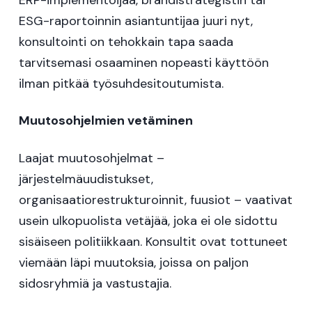
ERP-implementoijaa, brändistrategistin tai
ESG-raportoinnin asiantuntijaa juuri nyt,
konsultointi on tehokkain tapa saada
tarvitsemasi osaaminen nopeasti käyttöön
ilman pitkää työsuhdesitoutumista.
Muutosohjelmien vetäminen
Laajat muutosohjelmat –
järjestelmäuudistukset,
organisaatiorestrukturoinnit, fuusiot – vaativat
usein ulkopuolista vetäjää, joka ei ole sidottu
sisäiseen politiikkaan. Konsultit ovat tottuneet
viemään läpi muutoksia, joissa on paljon
sidosryhmiä ja vastustajia.