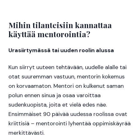
Mihin tilanteisiin kannattaa
käyttää mentorointia?
Urasiirtymässä tai uuden roolin alussa
Kun siirryt uuteen tehtävään, uudelle alalle tai
otat suuremman vastuun, mentorin kokemus
on korvaamaton. Mentori on kulkenut saman
polun ennen sinua ja osaa varoittaa
sudenkuopista, joita et vielä edes näe.
Ensimmäiset 90 päivää uudessa roolissa ovat
kriittisiä – mentorointi lyhentää oppimiskäyrää
merkittävästi.