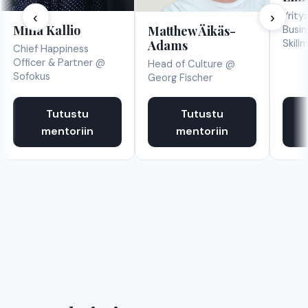
Yrity
‹
›
Milla Kallio
Busi
Matthew Äikäs-
Skill
Adams
Chief Happiness
Officer & Partner @
Head of Culture @
Sofokus
Georg Fischer
Tutustu
Tutustu
mentoriin
mentoriin