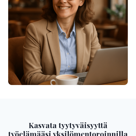
Kasvata tyytyväisyyttä
työelämääsi yksilömentoroinnilla