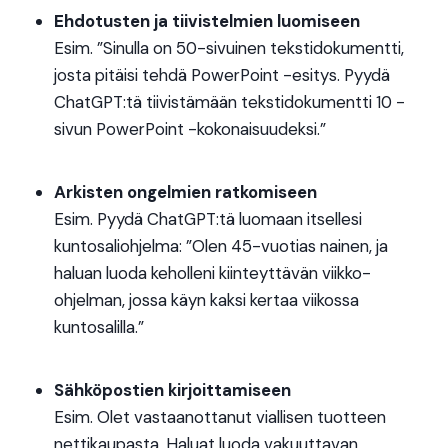
Ehdotusten ja tiivistelmien luomiseen
Esim. ”Sinulla on 50-sivuinen tekstidokumentti,
josta pitäisi tehdä PowerPoint -esitys. Pyydä
ChatGPT:tä tiivistämään tekstidokumentti 10 -
sivun PowerPoint -kokonaisuudeksi.”
Arkisten ongelmien ratkomiseen
Esim. Pyydä ChatGPT:tä luomaan itsellesi
kuntosaliohjelma: ”Olen 45-vuotias nainen, ja
haluan luoda keholleni kiinteyttävän viikko-
ohjelman, jossa käyn kaksi kertaa viikossa
kuntosalilla.”
Sähköpostien kirjoittamiseen
Esim. Olet vastaanottanut viallisen tuotteen
nettikaupasta. Haluat luoda vakuuttavan