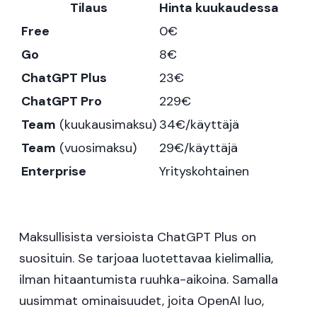
Tilaus
Hinta kuukaudessa
Free
0€
Go
8€
ChatGPT Plus
23€
ChatGPT Pro
229€
Team
(kuukausimaksu)
34€/käyttäjä
Team
(vuosimaksu)
29€/käyttäjä
Enterprise
Yrityskohtainen
Maksullisista versioista ChatGPT Plus on
suosituin. Se tarjoaa luotettavaa kielimallia,
ilman hitaantumista ruuhka-aikoina. Samalla
uusimmat ominaisuudet, joita OpenAI luo,