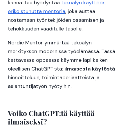
kannattaa hyödyntää
tekoälyn käyttöön
erikoistunutta mentoria
, joka auttaa
nostamaan työntekijöiden osaamisen ja
tehokkuuden vaaditulle tasolle.
Nordic Mentor ymmärtää tekoälyn
merkityksen modernissa työelämässä. Tässä
kattavassa oppaassa käymme läpi kaiken
oleellisen ChatGPT:stä:
ilmaisesta käytöstä
hinnoitteluun, toimintaperiaatteista ja
asiantuntijatyön hyötyihin.
Voiko ChatGPT:tä käyttää
ilmaiseksi?