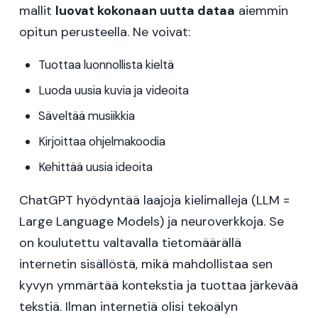
mallit
luovat kokonaan uutta dataa
aiemmin
opitun perusteella. Ne voivat:
Tuottaa luonnollista kieltä
Luoda uusia kuvia ja videoita
Säveltää musiikkia
Kirjoittaa ohjelmakoodia
Kehittää uusia ideoita
ChatGPT hyödyntää laajoja kielimalleja (LLM =
Large Language Models) ja neuroverkkoja. Se
on koulutettu valtavalla tietomäärällä
internetin sisällöstä, mikä mahdollistaa sen
kyvyn ymmärtää kontekstia ja tuottaa järkevää
tekstiä. Ilman internetiä olisi tekoälyn