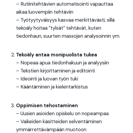
– Rutiinitehtävien automatisointi vapauttaa
aikaa luovempiin tehtäviin
– Työtyytyväisyys kasvaa merkittävästi, sillä
tekoäly hoitaa ”tylsät” tehtävät, kuten
tiedonhaun, suurten massojen analysoinnin ym.
Tekoäly antaa monipuolista tukea
– Nopeaa apua tiedonhakuun ja analyysiin
– Tekstien kirjoittaminen ja editointi
– Ideointi ja luovan työn tuki
– Kääntäminen ja kielentarkistus
Oppimisen tehostaminen
– Uusien asioiden opiskelu on nopeampaa
– Vaikeiden käsitteiden selventäminen
ymmärrettävämpään muotoon