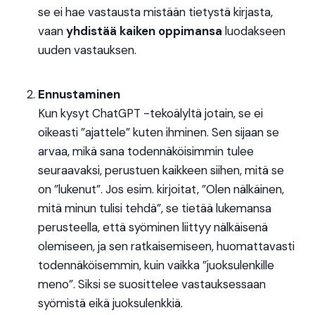
se ei hae vastausta mistään tietystä kirjasta,
vaan
yhdistää kaiken oppimansa
luodakseen
uuden vastauksen.
Ennustaminen
Kun kysyt ChatGPT -tekoälyltä jotain, se ei
oikeasti ”ajattele” kuten ihminen. Sen sijaan se
arvaa, mikä sana todennäköisimmin tulee
seuraavaksi, perustuen kaikkeen siihen, mitä se
on ”lukenut”. Jos esim. kirjoitat, ”Olen nälkäinen,
mitä minun tulisi tehdä”, se tietää lukemansa
perusteella, että syöminen liittyy nälkäisenä
olemiseen, ja sen ratkaisemiseen, huomattavasti
todennäköisemmin, kuin vaikka ”juoksulenkille
meno”. Siksi se suosittelee vastauksessaan
syömistä eikä juoksulenkkiä.