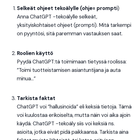
Selkeät ohjeet tekoälylle (ohje= prompti
)
Anna ChatGPT -tekoälylle selkeät,
yksityiskohtaiset ohjeet (prompti). Mitä tarkempi
on pyyntösi, sitä paremman vastauksen saat.
Roolien käyttö
Pyydä ChatGPT:tä toimimaan tietyssä roolissa:
”Toimi tuotteistamisen asiantuntijana ja auta
minua…”
Tarkista faktat
ChatGPT voi ”hallusinoida” eli keksiä tietoja. Tämä
voi kuulostaa erikoiselta, mutta näin voi aika ajoin
käydä. ChatGPT -tekoäly siis voi keksiä ns.
asioita, jotka eivät pidä paikkaansa. Tarkista aina