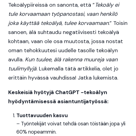
Tekoälypiireissä on sanonta, että ”
Tekoäly ei
tule korvaamaan työpanostasi, vaan henkilö
joka käyttää tekoälyä, tulee korvaamaan
.” Toisin
sanoen, älä suhtaudu negatiivisesti tekoälyä
kohtaan, vaan ole osa muutosta, jossa nostat
oman tehokkuutesi uudelle tasolle tekoälyn
avulla.
Kun tuulee, älä rakenna muureja vaan
tuulimyllyjä
. Lukemalla tätä artikkelia, olet jo
erittäin hyvässä vauhdissa! Jatka lukemista.
Keskeisiä hyötyjä ChatGPT -tekoälyn
hyödyntämisessä asiantuntijatyössä:
Tuottavuuden kasvu
– Työntekijät voivat tehdä osan töistään jopa yli
60% nopeammin.