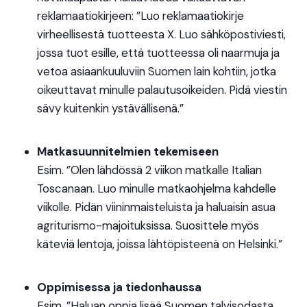
reklamaatiokirjeen: ”Luo reklamaatiokirje
virheellisestä tuotteesta X. Luo sähköpostiviesti,
jossa tuot esille, että tuotteessa oli naarmuja ja
vetoa asiaankuuluviin Suomen lain kohtiin, jotka
oikeuttavat minulle palautusoikeiden. Pidä viestin
sävy kuitenkin ystävällisenä.”
Matkasuunnitelmien tekemiseen
Esim. ”Olen lähdössä 2 viikon matkalle Italian
Toscanaan. Luo minulle matkaohjelma kahdelle
viikolle. Pidän viininmaisteluista ja haluaisin asua
agriturismo-majoituksissa. Suosittele myös
käteviä lentoja, joissa lähtöpisteenä on Helsinki.”
Oppimisessa ja tiedonhaussa
Esim. ”Haluan oppia lisää Suomen talvisodasta.