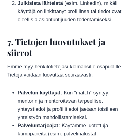
Julkisista lähteistä
(esim. LinkedIn), mikäli
käyttäjä on linkittänyt profiilinsa tai tiedot ovat
oleellisia asiantuntijuuden todentamiseksi.
7. Tietojen luovutukset ja
siirrot
Emme myy henkilötietojasi kolmansille osapuolille.
Tietoja voidaan luovuttaa seuraavasti:
Palvelun käyttäjät:
Kun ”match” syntyy,
mentorin ja mentoroitavan tarpeelliset
yhteystiedot ja profiilitiedot jaetaan toisilleen
yhteistyön mahdollistamiseksi.
Palveluntarjoajat:
Käytämme luotettuja
kumppaneita (esim. palvelinalustat,