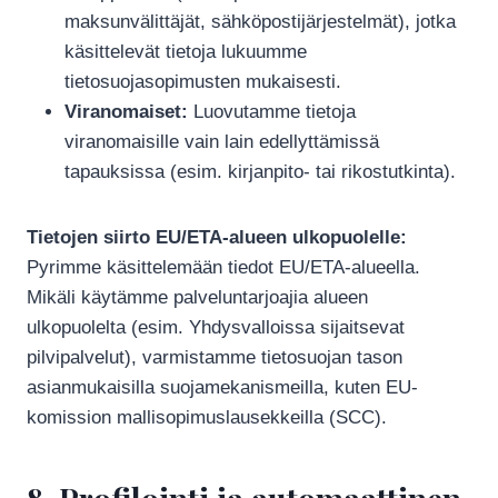
maksunvälittäjät, sähköpostijärjestelmät), jotka
käsittelevät tietoja lukuumme
tietosuojasopimusten mukaisesti.
Viranomaiset:
Luovutamme tietoja
viranomaisille vain lain edellyttämissä
tapauksissa (esim. kirjanpito- tai rikostutkinta).
Tietojen siirto EU/ETA-alueen ulkopuolelle:
Pyrimme käsittelemään tiedot EU/ETA-alueella.
Mikäli käytämme palveluntarjoajia alueen
ulkopuolelta (esim. Yhdysvalloissa sijaitsevat
pilvipalvelut), varmistamme tietosuojan tason
asianmukaisilla suojamekanismeilla, kuten EU-
komission mallisopimuslausekkeilla (SCC).