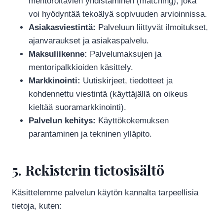
mentoroitavien yhdistäminen (matching), joka
voi hyödyntää tekoälyä sopivuuden arvioinnissa.
Asiakasviestintä:
Palveluun liittyvät ilmoitukset,
ajanvaraukset ja asiakaspalvelu.
Maksuliikenne:
Palvelumaksujen ja
mentoripalkkioiden käsittely.
Markkinointi:
Uutiskirjeet, tiedotteet ja
kohdennettu viestintä (käyttäjällä on oikeus
kieltää suoramarkkinointi).
Palvelun kehitys:
Käyttökokemuksen
parantaminen ja tekninen ylläpito.
5. Rekisterin tietosisältö
Käsittelemme palvelun käytön kannalta tarpeellisia
tietoja, kuten: